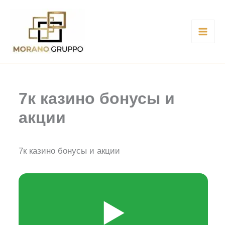
Ir
al
contenido
7к казино бонусы и
акции
7к казино бонусы и акции
▶️