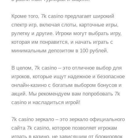
Кроме того, 7k casino предлагает широкий
спектр игр, включая слоты, карточные игры,
рулетку и другие. Игроки могут выбрать игру,
которая им понравится, и начать играть с
минимальным депозитом в 100 рублей.
В целом, 7k casino – это отличное выбор для
игроков, которые ищут надежное и безопасное
онлайн-казино с богатым выбором бонусов и
акций. Мы рекомендуем вам попробовать 7k
casino и насладиться игрой!
7k casino зеркало – это зеркало официального
сайта 7k casino, которое позволяет игрокам
играть в казино, не зависящим от блокировок