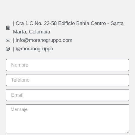
| Cra 1 C No. 22-58 Edificio Bahía Centro - Santa
Marta, Colombia
| info@moranogruppo.com
| @moranogruppo