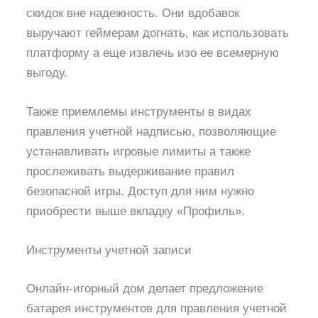
скидок вне надежность. Они вдобавок
выручают геймерам догнать, как использовать
платформу а еще извлечь изо ее всемерную
выгоду.
Также приемлемы инструменты в видах
правления учетной надписью, позволяющие
устанавливать игровые лимиты а также
прослеживать выдерживание правил
безопасной игры.
Доступ для ним нужно
приобрести выше вкладку «Профиль».
Инструменты учетной записи
Онлайн-игорный дом делает предложение
батарея инструментов для правления учетной