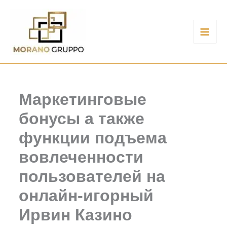
Ir
al
contenido
Маркетинговые
бонусы а также
функции подъема
вовлеченности
пользователей на
онлайн-игорный
Ирвин Казино