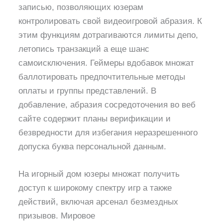
записью, позволяющих юзерам
контролировать свой видеоигровой абразия. К
этим функциям дотрагиваются лимиты депо,
летопись транзакций а еще шанс
самоисключения. Геймеры вдобавок множат
баллотировать предпочтительные методы
оплаты и группы представлений. В
добавление, абразия сосредоточения во веб
сайте содержит планы верификации и
безвредности для избегания неразрешенного
допуска буква персональной данным.
На игорный дом юзеры множат получить
доступ к широкому спектру игр а также
действий, включая арсенал безмездных
призывов. Мировое
Ирвин Казино регистрация