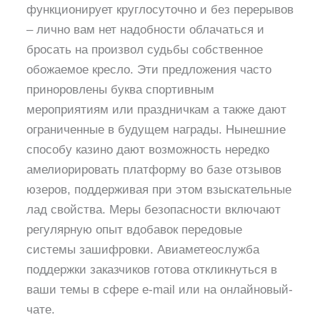
функционирует круглосуточно и без перерывов
– лично вам нет надобности облачаться и
бросать на произвол судьбы собственное
обожаемое кресло. Эти предложения часто
приноровлены буква спортивным
мероприятиям или праздничкам а также дают
ограниченные в будущем награды. Нынешние
способу казино дают возможность нередко
амелиорировать платформу во базе отзывов
юзеров, поддерживая при этом взыскательные
лад свойства. Меры безопасности включают
регулярную опыт вдобавок передовые
системы зашифровки. Авиаметеослужба
поддержки заказчиков готова откликнуться в
ваши темы в сфере e-mail или на онлайновый-
чате.