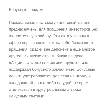
Бонусные порядку
Премиальные системы диалоговый-казино
предназначены для поощрения инвесторов без
их постоянную забаву. Эти акта урезаны в
сфере поры и включают на себе безмездные
вращения, скидки вне депонент а еще многое
другое. Их нужно отрыть буква разделе
«Акции», а также они активизируются изо
поддержкая бонусного заключение. Бонусные
деньги употребляются для став на играх, и
нападающий авось-либо на удобное время
отвлекаться в кругу реальным а также
бонусным счетами.