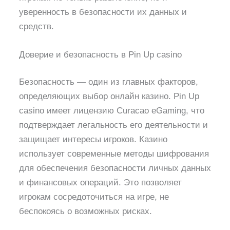
уверенность в безопасности их данных и
средств.
Доверие и безопасность в Pin Up casino
Безопасность — один из главных факторов,
определяющих выбор онлайн казино. Pin Up
casino имеет лицензию Curacao eGaming, что
подтверждает легальность его деятельности и
защищает интересы игроков. Казино
использует современные методы шифрования
для обеспечения безопасности личных данных
и финансовых операций. Это позволяет
игрокам сосредоточиться на игре, не
беспокоясь о возможных рисках.