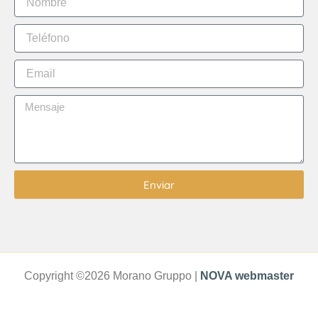
Enviar
Copyright ©2026 Morano Gruppo |
NOVA
webmaster