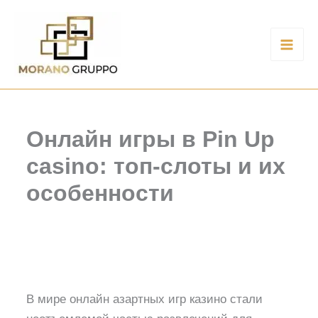
Ir
al
contenido
Онлайн игры в Pin Up
casino: топ-слоты и их
особенности
В мире онлайн азартных игр казино стали