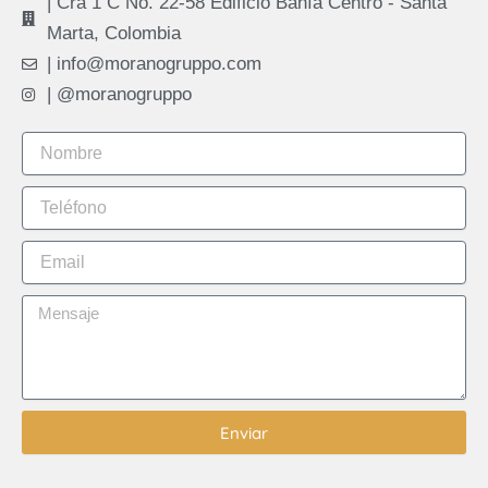
| Cra 1 C No. 22-58 Edificio Bahía Centro - Santa
Marta, Colombia
| info@moranogruppo.com
| @moranogruppo
Enviar