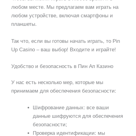
любом месте. Мы предлагаем вам играть на
любом устройстве, включая смартфоны и
планшеты.
Так что, если вы готовы начать играть, то Pin
Up Casino – ваш выбор! Входите и играйте!
Удобство и безопасность в Пин Ап Казино
У нас есть несколько мер, которые мы
принимаем для обеспечения безопасности:
Шифрование данных: все ваши
данные шифруются для обеспечения
безопасности;
Проверка идентификации: мы