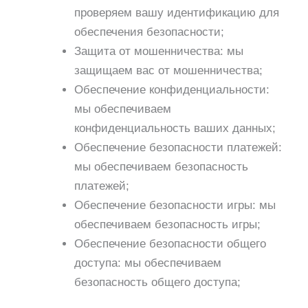
проверяем вашу идентификацию для
обеспечения безопасности;
Защита от мошенничества: мы
защищаем вас от мошенничества;
Обеспечение конфиденциальности:
мы обеспечиваем
конфиденциальность ваших данных;
Обеспечение безопасности платежей:
мы обеспечиваем безопасность
платежей;
Обеспечение безопасности игры: мы
обеспечиваем безопасность игры;
Обеспечение безопасности общего
доступа: мы обеспечиваем
безопасность общего доступа;