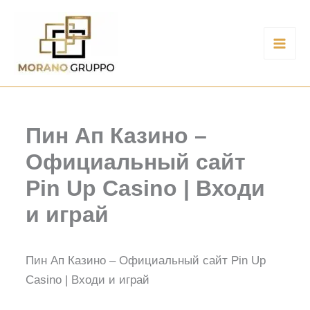
Ir
al
contenido
Пин Ап Казино –
Официальный сайт
Pin Up Casino | Входи
и играй
Пин Ап Казино – Официальный сайт Pin Up
Casino | Входи и играй