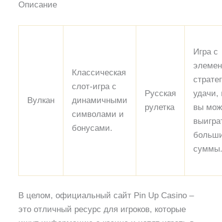
Описание
Игра с
элеме
Классическая
страте
слот-игра с
Русская
удачи, 
Вулкан
динамичными
рулетка
вы мож
символами и
выигра
бонусами.
больш
суммы
В целом, официальный сайт Pin Up Casino –
это отличный ресурс для игроков, которые