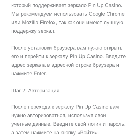
который поддерживает зеркало Pin Up Casino.
Мы рекомендуем использовать Google Chrome
или Mozilla Firefox, так как они имеют лучшую
поддержку зеркал.
После установки браузера вам нужно открыть
его и перейти к зеркалу Pin Up Casino. Введите
адрес зеркала в адресной строке браузера и
нажмите Enter.
Шаг 2: Авторизация
После перехода к зеркалу Pin Up Casino вам
нужно авторизоваться, используя свои
учетные данные. Введите свой логин и пароль,
а затем нажмите на кнопку «Войти».