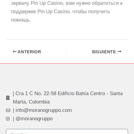
зеркалу Pin Up Casino, вам нужно обратиться к
поддержке Pin Up Casino, чтобы получить
помощь.
ANTERIOR
SIGUIENTE
| Cra 1 C No. 22-58 Edificio Bahía Centro - Santa
Marta, Colombia
| info@moranogruppo.com
| @moranogruppo