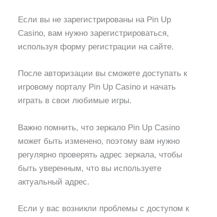
Если вы не зарегистрированы на Pin Up
Casino, вам нужно зарегистрироваться,
используя форму регистрации на сайте.
После авторизации вы сможете доступать к
игровому порталу Pin Up Casino и начать
играть в свои любимые игры.
Важно помнить, что зеркало Pin Up Casino
может быть изменено, поэтому вам нужно
регулярно проверять адрес зеркала, чтобы
быть уверенным, что вы используете
актуальный адрес.
Если у вас возникли проблемы с доступом к