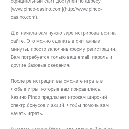
официальный сайт доступен по адресу
[www.pinco-casino.com](http://www.pinco-
casino.com).
Для начала вам нужно зарегистрироваться на
сайте. Это можно сделать в считанные
минуты, просто заполнив форму регистрации.
Вам потребуется только ваш email, пароль и
другие базовые сведения.
После регистрации вы сможете играть в
любые игры, которые вам понравились.
Казино Pinco предлагает игрокам широкий
спектр бонусов и акций, чтобы помочь вам
начать играть.