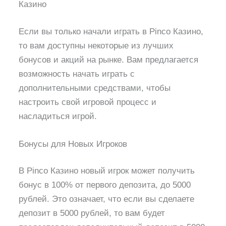
Казино
Если вы только начали играть в Pinco Казино,
то вам доступны некоторые из лучших
бонусов и акций на рынке. Вам предлагается
возможность начать играть с
дополнительными средствами, чтобы
настроить свой игровой процесс и
насладиться игрой.
Бонусы для Новых Игроков
В Pinco Казино новый игрок может получить
бонус в 100% от первого депозита, до 5000
рублей. Это означает, что если вы сделаете
депозит в 5000 рублей, то вам будет