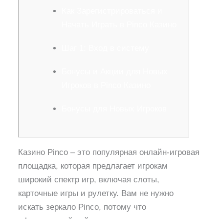
Как Зарегистрироваться и
Начать Играть в Pinco Казино
Шаг 1: Вход в систему
Бонусы и Акции для Новых
Игроков в Pinco Казино
Бонусы для Новых Игроков
Казино Pinco – это популярная онлайн-игровая
площадка, которая предлагает игрокам
широкий спектр игр, включая слоты,
карточные игры и рулетку. Вам не нужно
искать зеркало Pinco, потому что