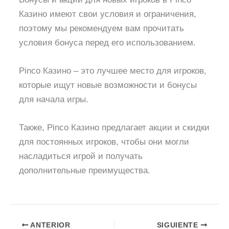
Казино имеют свои условия и ограничения,
поэтому мы рекомендуем вам прочитать
условия бонуса перед его использованием.
Pinco Казино – это лучшее место для игроков,
которые ищут новые возможности и бонусы
для начала игры.
Также, Pinco Казино предлагает акции и скидки
для постоянных игроков, чтобы они могли
насладиться игрой и получать
дополнительные преимущества.
ANTERIOR
SIGUIENTE