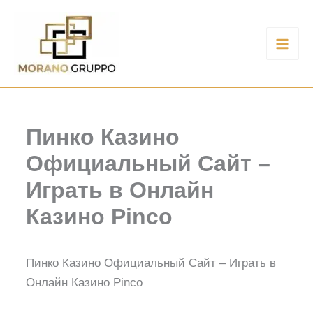
Ir
al
contenido
Пинко Казино
Официальный Сайт –
Играть в Онлайн
Казино Pinco
Пинко Казино Официальный Сайт – Играть в
Онлайн Казино Pinco