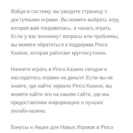
Войдя в систему, вы увидите страницу с
доступными играми. Вы можете выбрать игру,
которая вам понравилась, и начать играть.
Если у вас возникнут вопросы или проблемы,
вы можете обратиться к поддержке Pinco
Казино, которая работает круглосуточно.
Начните играть в Pinco Казино сегодня и
насладитесь играми на деньги! Если вы не
знаете, где найти зеркало Pinco Казино, вы
можете найти его на нашем сайте, где мы
предоставляем информацию о лучших
онлайн-казино.
Бонусы и Акции для Новых Игроков в Pinco