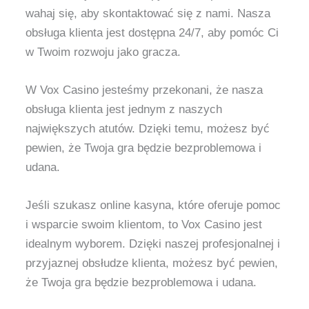
wahaj się, aby skontaktować się z nami. Nasza
obsługa klienta jest dostępna 24/7, aby pomóc Ci
w Twoim rozwoju jako gracza.
W Vox Casino jesteśmy przekonani, że nasza
obsługa klienta jest jednym z naszych
największych atutów. Dzięki temu, możesz być
pewien, że Twoja gra będzie bezproblemowa i
udana.
Jeśli szukasz online kasyna, które oferuje pomoc
i wsparcie swoim klientom, to Vox Casino jest
idealnym wyborem. Dzięki naszej profesjonalnej i
przyjaznej obsłudze klienta, możesz być pewien,
że Twoja gra będzie bezproblemowa i udana.