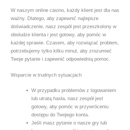
W naszym online casino, każdy klient jest dla nas
ważny. Dlatego, aby zapewnić najlepsze
doświadczenie, nasz zespół jest przeszkolony w
obsłudze klienta i jest gotowy, aby pomóc w
każdej sprawie. Czasem, aby rozwiązać problem,
potrzebujemy tylko kilku minut, aby zrozumieć
Twoje pytanie i zapewnić odpowiednią pomoc.
Wsparcie w trudnych sytuacjach
W przypadku problemów z logowaniem
lub utratą hasła, nasz zespół jest
gotowy, aby pomóc w przywróceniu
dostępu do Twojego konta.
Jeśli masz pytanie o nasze gry lub