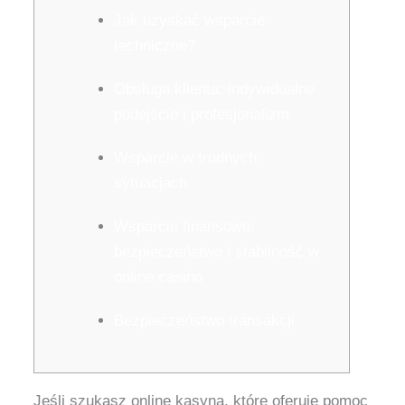
Jak uzyskać wsparcie
techniczne?
Obsługa klienta: indywidualne
podejście i profesjonalizm
Wsparcie w trudnych
sytuacjach
Wsparcie finansowe:
bezpieczeństwo i stabilność w
online casino
Bezpieczeństwo transakcji
Jeśli szukasz online kasyna, które oferuje pomoc