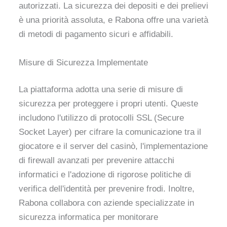
autorizzati. La sicurezza dei depositi e dei prelievi
è una priorità assoluta, e Rabona offre una varietà
di metodi di pagamento sicuri e affidabili.
Misure di Sicurezza Implementate
La piattaforma adotta una serie di misure di
sicurezza per proteggere i propri utenti. Queste
includono l'utilizzo di protocolli SSL (Secure
Socket Layer) per cifrare la comunicazione tra il
giocatore e il server del casinò, l'implementazione
di firewall avanzati per prevenire attacchi
informatici e l'adozione di rigorose politiche di
verifica dell'identità per prevenire frodi. Inoltre,
Rabona collabora con aziende specializzate in
sicurezza informatica per monitorare