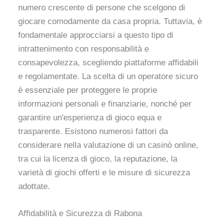
numero crescente di persone che scelgono di
giocare comodamente da casa propria. Tuttavia, è
fondamentale approcciarsi a questo tipo di
intrattenimento con responsabilità e
consapevolezza, scegliendo piattaforme affidabili
e regolamentate. La scelta di un operatore sicuro
è essenziale per proteggere le proprie
informazioni personali e finanziarie, nonché per
garantire un'esperienza di gioco equa e
trasparente. Esistono numerosi fattori da
considerare nella valutazione di un casinò online,
tra cui la licenza di gioco, la reputazione, la
varietà di giochi offerti e le misure di sicurezza
adottate.
Affidabilità e Sicurezza di Rabona