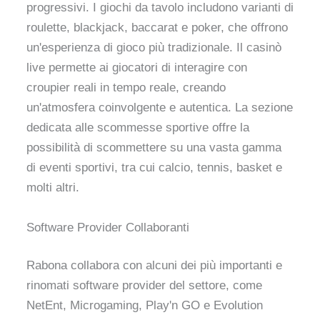
progressivi. I giochi da tavolo includono varianti di
roulette, blackjack, baccarat e poker, che offrono
un'esperienza di gioco più tradizionale. Il casinò
live permette ai giocatori di interagire con
croupier reali in tempo reale, creando
un'atmosfera coinvolgente e autentica. La sezione
dedicata alle scommesse sportive offre la
possibilità di scommettere su una vasta gamma
di eventi sportivi, tra cui calcio, tennis, basket e
molti altri.
Software Provider Collaboranti
Rabona collabora con alcuni dei più importanti e
rinomati software provider del settore, come
NetEnt, Microgaming, Play'n GO e Evolution