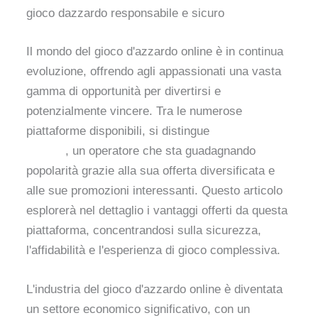
gioco dazzardo responsabile e sicuro
Il mondo del gioco d'azzardo online è in continua
evoluzione, offrendo agli appassionati una vasta
gamma di opportunità per divertirsi e
potenzialmente vincere. Tra le numerose
piattaforme disponibili, si distingue
casino
rabona
, un operatore che sta guadagnando
popolarità grazie alla sua offerta diversificata e
alle sue promozioni interessanti. Questo articolo
esplorerà nel dettaglio i vantaggi offerti da questa
piattaforma, concentrandosi sulla sicurezza,
l'affidabilità e l'esperienza di gioco complessiva.
L'industria del gioco d'azzardo online è diventata
un settore economico significativo, con un