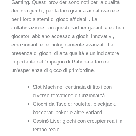
Gaming. Questi provider sono noti per la qualità
dei loro giochi, per la loro grafica accattivante e
per i loro sistemi di gioco affidabili. La
collaborazione con questi partner garantisce che i
giocatori abbiano accesso a giochi innovativi,
emozionanti e tecnologicamente avanzati. La
presenza di giochi di alta qualità è un indicatore
importante dell'impegno di Rabona a fornire
un'esperienza di gioco di prim'ordine.
Slot Machine: centinaia di titoli con
diverse tematiche e funzionalità.
Giochi da Tavolo: roulette, blackjack,
baccarat, poker e altre varianti.
Casinò Live: giochi con croupier reali in
tempo reale.