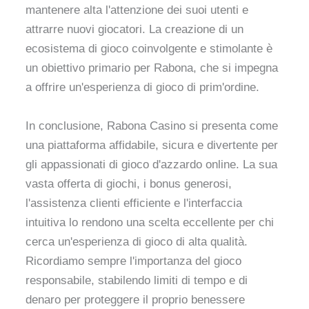
mantenere alta l'attenzione dei suoi utenti e
attrarre nuovi giocatori. La creazione di un
ecosistema di gioco coinvolgente e stimolante è
un obiettivo primario per Rabona, che si impegna
a offrire un'esperienza di gioco di prim'ordine.
In conclusione, Rabona Casino si presenta come
una piattaforma affidabile, sicura e divertente per
gli appassionati di gioco d'azzardo online. La sua
vasta offerta di giochi, i bonus generosi,
l'assistenza clienti efficiente e l'interfaccia
intuitiva lo rendono una scelta eccellente per chi
cerca un'esperienza di gioco di alta qualità.
Ricordiamo sempre l'importanza del gioco
responsabile, stabilendo limiti di tempo e di
denaro per proteggere il proprio benessere