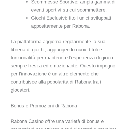
Scommesse Sportive: ampia gamma di
eventi sportivi su cui scommettere.
Giochi Esclusivi: titoli unici sviluppati
appositamente per Rabona.
La piattaforma aggiorna regolarmente la sua
libreria di giochi, aggiungendo nuovi titoli e
funzionalità per mantenere l'esperienza di gioco
sempre fresca ed emozionante. Questo impegno
per l'innovazione è un altro elemento che
contribuisce alla popolarità di Rabona tra i
giocatori.
Bonus e Promozioni di Rabona
Rabona Casino offre una varietà di bonus e