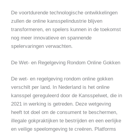
De voortdurende technologische ontwikkelingen
zullen de online kansspelindustrie blijven
transformeren, en spelers kunnen in de toekomst
nog meer innovatieve en spannende
spelervaringen verwachten.
De Wet- en Regelgeving Rondom Online Gokken
De wet- en regelgeving rondom online gokken
verschilt per land. In Nederland is het online
kansspel gereguleerd door de Kansspelwet, die in
2021 in werking is getreden. Deze wetgeving
heeft tot doel om de consument te beschermen,
illegale gokpraktijken te bestrijden en een eerlijke
en veilige speelomgeving te creëren. Platforms