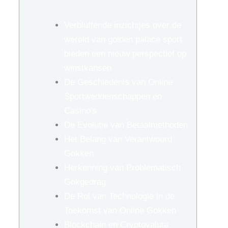
Verbluffende inzichtjes over de
wereld van golden palace sport
bieden een nieuw perspectief op
winstkansen
De Geschiedenis van Online
Sportweddenschappen en
Casino's
De Evolutie van Betaalmethoden
Het Belang van Verantwoord
Gokken
Herkenning van Problematisch
Gokgedrag
De Rol van Technologie in de
Toekomst van Online Gokken
Blockchain en Cryptovaluta