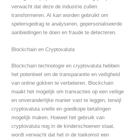
verwacht dat deze de industrie zullen
transformeren. AI kan worden gebruikt om
spelersgedrag te analyseren, gepersonaliseerde
aanbiedingen te doen en fraude te detecteren.
Blockchain en Cryptovaluta
Blockchain technologie en cryptovaluta hebben
het potentieel om de transparantie en veiligheid
van online gokken te verbeteren. Blockchain
maakt het mogelijk om transacties op een veilige
en onveranderlijke manier vast te leggen, terwijl
cryptovaluta snelle en goedkope betalingen
mogelijk maken. Hoewel het gebruik van
cryptovaluta nog in de kinderschoenen staat,
wordt verwacht dat het in de toekomst een