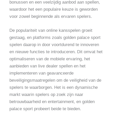
bonussen en een veelzijdig aanbod aan spellen,
waardoor het een populaire keuze is geworden
voor zowel beginnende als ervaren spelers.
De populariteit van online kansspelen groeit
gestaag, en platforms zoals golden palace sport
spelen daarop in door voortdurend te innoveren
en nieuwe functies te introduceren. Dit omvat het
optimaliseren van de mobiele ervaring, het
aanbieden van live dealer spellen en het
implementeren van geavanceerde
beveiligingsmaatregelen om de veiligheid van de
spelers te waarborgen. Het is een dynamische
markt waarin spelers op zoek zijn naar
betrouwbaarheid en entertainment, en golden
palace sport probeert beide te bieden.