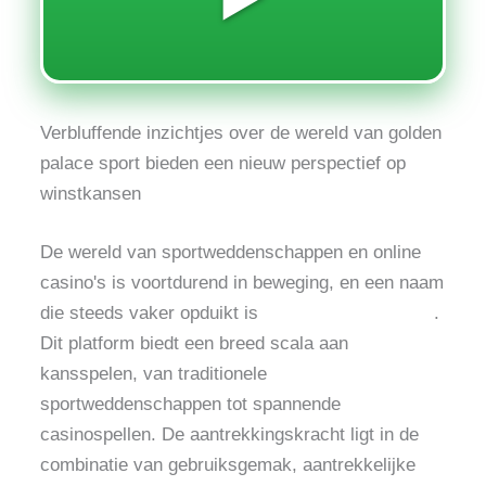
Verbluffende inzichtjes over de wereld van golden
palace sport bieden een nieuw perspectief op
winstkansen
De wereld van sportweddenschappen en online
casino's is voortdurend in beweging, en een naam
die steeds vaker opduikt is
golden palace sport
.
Dit platform biedt een breed scala aan
kansspelen, van traditionele
sportweddenschappen tot spannende
casinospellen. De aantrekkingskracht ligt in de
combinatie van gebruiksgemak, aantrekkelijke