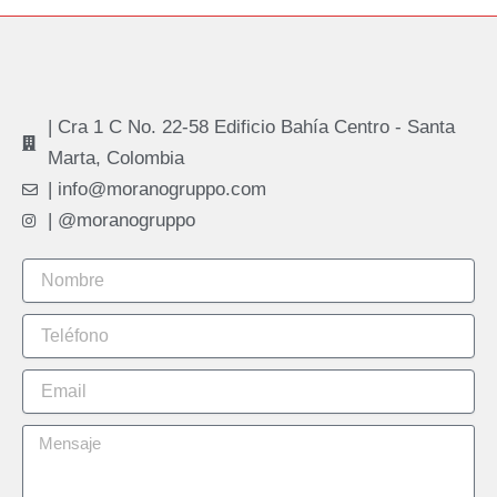
| Cra 1 C No. 22-58 Edificio Bahía Centro - Santa
Marta, Colombia
| info@moranogruppo.com
| @moranogruppo