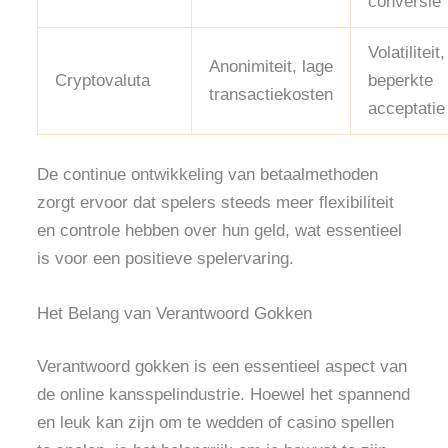
conversie
Volatiliteit,
Anonimiteit, lage
Cryptovaluta
beperkte
transactiekosten
acceptatie
De continue ontwikkeling van betaalmethoden
zorgt ervoor dat spelers steeds meer flexibiliteit
en controle hebben over hun geld, wat essentieel
is voor een positieve spelervaring.
Het Belang van Verantwoord Gokken
Verantwoord gokken is een essentieel aspect van
de online kansspelindustrie. Hoewel het spannend
en leuk kan zijn om te wedden of casino spellen